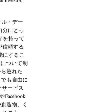
ャル・デー
自分にとっ
ィを持って
が信頼する
能にするこ
かについて制
から逃れた
くでも自由に
クサービス
acebook
や創造物、く