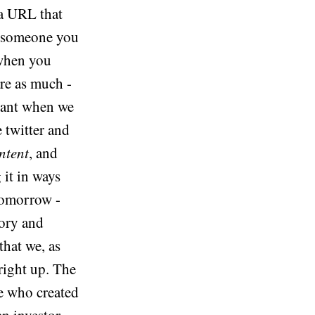
 a URL that
or someone you
 when you
are as much -
rtant when we
 twitter and
ontent
, and
 it in ways
tomorrow -
tory and
that we, as
 right up. The
le who created
n investor,