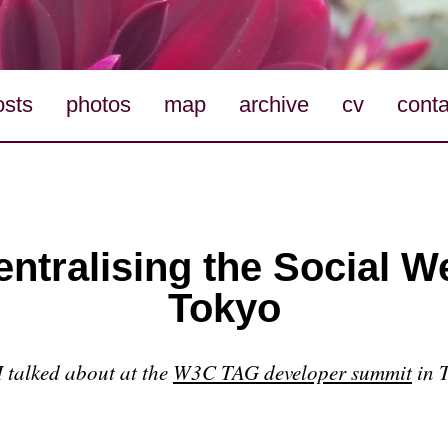
osts
photos
map
archive
cv
conta
ntralising the Social W
Tokyo
I talked about at the
W3C TAG developer summit
in 