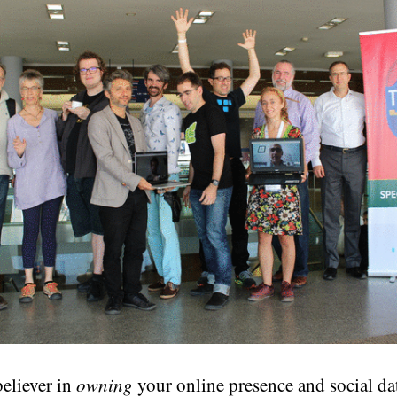
believer in
owning
your online presence and social da