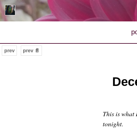
p
prev
prev 📄
Dece
This is what 
tonight.