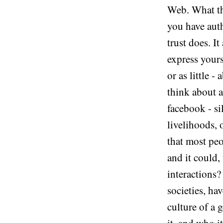
Web. What th
you have auth
trust does. 
express yours
or as little 
think about a
facebook - si
livelihoods, 
that most peo
and it could,
interactions?
societies, ha
culture of a 
it, and who i