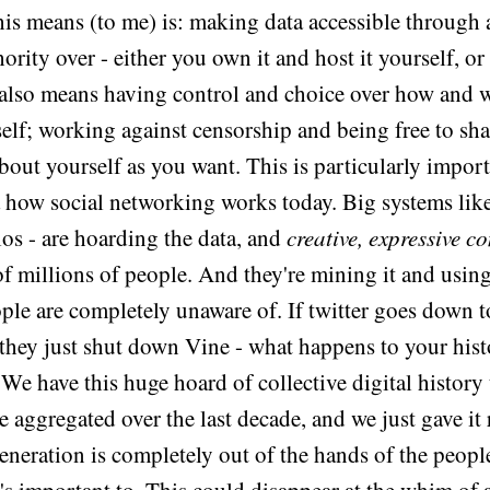
is means (to me) is: making data accessible through
ority over - either you own it and host it yourself, 
It also means having control and choice over how and
elf; working against censorship and being free to sh
- about yourself as you want. This is particularly impo
 how social networking works today. Big systems like
los - are hoarding the data, and
creative, expressive c
of millions of people. And they're mining it and using
ple are completely unaware of. If twitter goes down 
 they just shut down Vine - what happens to your his
 We have this huge hoard of collective digital history 
ve aggregated over the last decade, and we just gave it
generation is completely out of the hands of the peop
t's important to. This could disappear at the whim of a