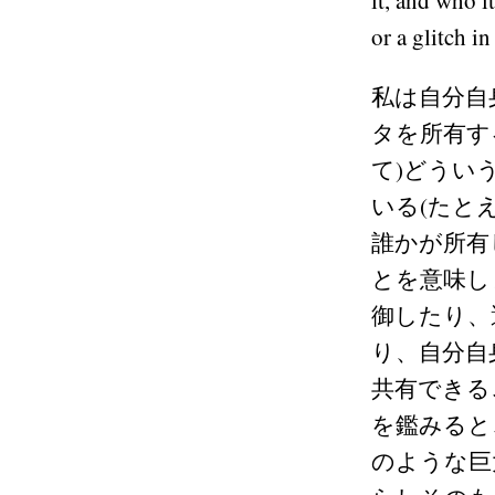
or a glitch in
私は自分自
タを所有す
て)どうい
いる(たと
誰かが所有
とを意味し
御したり、
り、自分自
共有できる
を鑑みると、
のような巨