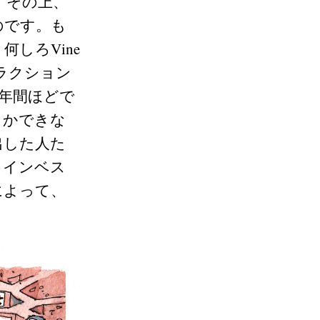
。その上、
のです。も
何しろVine
ラクション
0年間ほどで
しかできな
出した人た
、インベス
によって、