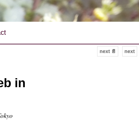
ct
next 📄
next
eb in
Tokyo